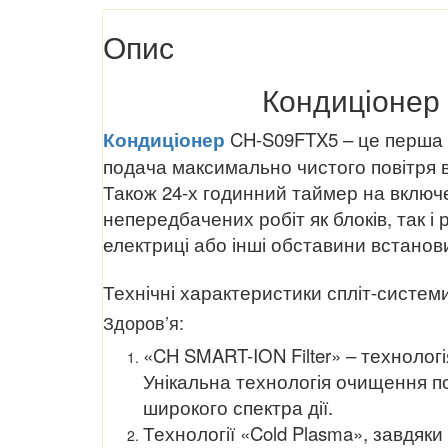
Опис
Кондиціонер 
Кондиціонер
CH-S09FTX5 – це перша мо
подача максимально чистого повітря в
Також 24-х годинний таймер на включен
непередбачених робіт як блоків, так і
електриці або інші обставини встанов
Технічні характеристики спліт-системи
Здоров’я:
«CH SMART-ION Filter» – технолог
Унікальна технологія очищення по
широкого спектра дії.
Технології «Cold Plasma», завдяк