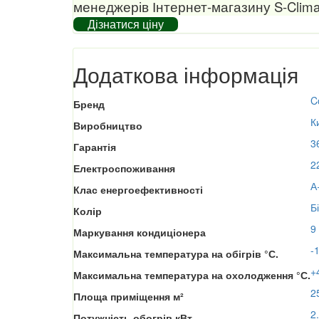
менеджерів Інтернет-магазину S-Clima
Дізнатися ціну
Додаткова інформація
C
Бренд
К
Виробництво
3
Гарантія
2
Електроспоживання
А
Клас енергоефективності
Б
Колір
9
Маркування кондиціонера
-
Максимальна температура на обігрів °С.
+
Максимальна температура на охолодження °С.
2
Площа приміщення м²
2
Потужність обогрів кВт.