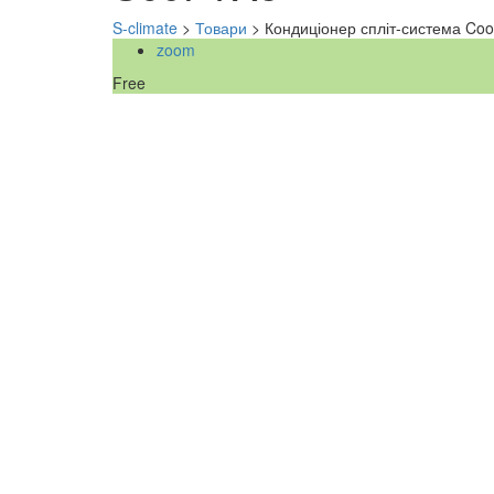
S-climate
>
Товари
>
Кондиціонер спліт-система Coo
zoom
Free