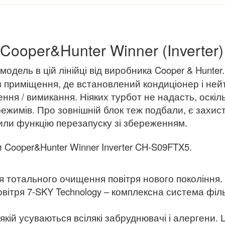
Cooper&Hunter Winner (Inverte
дель в цій лінійці від виробника Cooper & Hunter
 приміщення, де встановлений кондиціонер і нейт
ня / вимикання. Ніяких турбот не надасть, оскіль
 режимів. Про зовнішній блок теж подбали, є захис
или функцію перезапуску зі збереженням.
 Cooper&Hunter Winner Inverter CH-S09FTX5.
ія тотального очищення повітря нового покоління.
вітря 7-SKY Technology – комплексна система філь
и якій усуваються всілякі забруднювачі і алерген