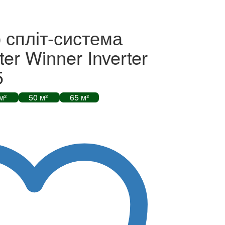
 спліт-система
r Winner Inverter
5
 м²
50 м²
65 м²