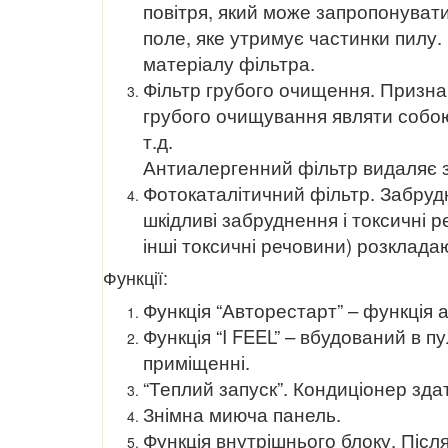
повітря, який може запропонуват
поле, яке утримує частинки пилу.
матеріалу фільтра.
Фільтр грубого очищення. Признач
грубого очищування являти собою 
т.д.
Антиалергенний фільтр видаляє з 
Фотокаталітичний фільтр. Забрудн
шкідливі забруднення і токсичні ре
інші токсичні речовини) розклада
Функції:
Функція “Авторестарт” – функція
Функція “I FEEL” – вбудований в 
приміщенні.
“Теплий запуск”. Кондиціонер зда
Знімна миюча панель.
Функція внутрішнього блоку. Післ