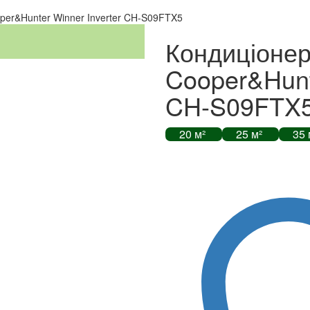
per&Hunter Winner Inverter CH-S09FTX5
Кондиціонер
Cooper&Hunte
CH-S09FTX
20 м²
25 м²
35