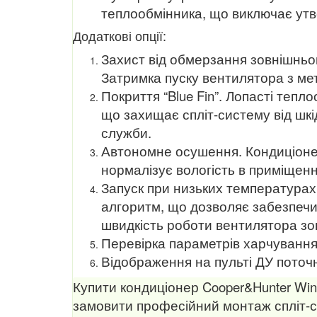
теплообмінника, що виключає утво
Додаткові опції:
Захист від обмерзання зовнішньог
Затримка пуску вентилятора з ме
Покриття “Blue Fin”. Лопасті теп
що захищає спліт-систему від шкі
служби.
Автономне осушення. Кондиціонер
нормалізує вологість в приміщен
Запуск при низьких температурах 
алгоритм, що дозволяє забезпечи
швидкість роботи вентилятора зовн
Перевірка параметрів харчуванн
Відображення на пульті ДУ поточ
Купити кондиціонер Cooper&Hunter Win
замовити професійний монтаж спліт-