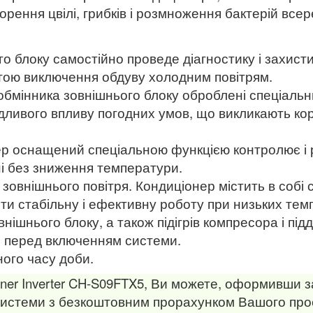
рення цвілі, грибків і розмноження бактерій всер
о блоку самостійно проведе діагностику і захисти
тою виключення обдуву холодним повітрям.
лообмінника зовнішнього блоку оброблені спеціальн
дливого впливу погодних умов, що викликають кор
 оснащений спеціальною функцією контролює і ре
ні без зниження температури.
зовнішнього повітря. Кондиціонер містить в собі
ти стабільну і ефективну роботу при низьких тем
ішнього блоку, а також підігрів компресора і під
я перед включенням системи.
ного часу доби.
ner Inverter CH-S09FTX5, Ви можете, оформивши з
системи з безкоштовним прорахунком Вашого проє