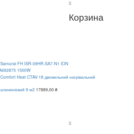
Корзина
a Samurai FH ISR-09HR-SA7-N1 ION
c A692875 1500W
 Comfort Heat CTAV-18 двожильний нагрівальний
 алюмінієвий 9 м2
17889,00
₴