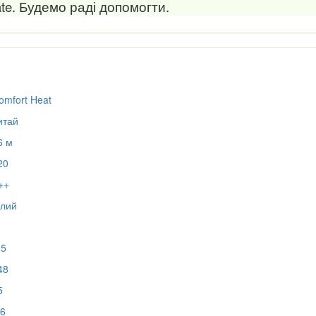
te. Будемо раді допомогти.
omfort Heat
итай
6 м
20
++
ілий
15
48
5
.6