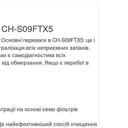
r) CH-S09FTX5
. Основні переваги в CH-S09FTX5: це і
ралізація всіх неприємних запахів.
ки є самодіагностика всіх
т від обмерзання. Якщо є перебої в
трації на основі семи фільтрів
и. Це найефективніший спосіб очищення