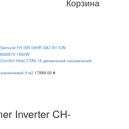
Корзина
a Samurai FH ISR-09HR-SA7-N1 ION
c A692875 1500W
 Comfort Heat CTAV-18 двожильний нагрівальний
 алюмінієвий 9 м2
17889,00
₴
r Inverter CH-