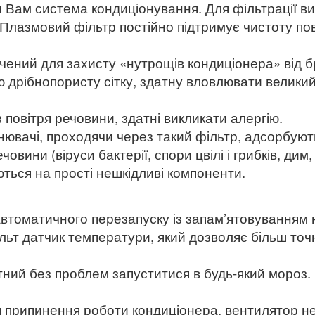
и Вам система кондиціонування. Для фільтрації в
 Плазмовий фільтр постійно підтримує чистоту пов
ений для захисту «нутрощів кондиціонера» від бр
дрібнопористу сітку, здатну вловлювати великий 
повітря речовини, здатні викликати алергію.
ювачі, проходячи через такий фільтр, адсорбують
човини (віруси бактерії, спори цвілі і грибків, ди
ються на прості нешкідливі компоненти.
 автоматичного перезапуску із запам’ятовуванням
пульт датчик температури, який дозволяє більш то
тний без проблем запуститися в будь-який мороз.
я припинення роботи кондиціонера, вентилятор не