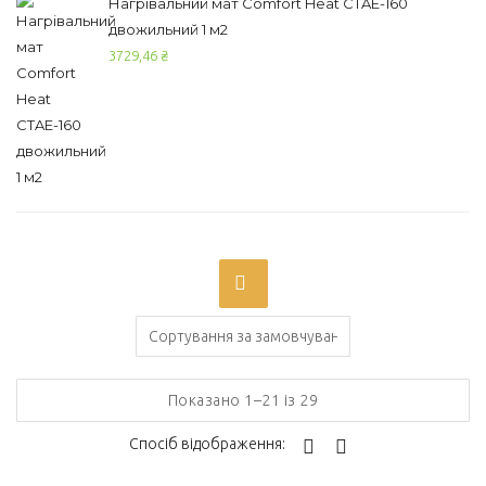
Нагрівальний мат Comfort Heat CTAE-160
двожильний 1 м2
3729,46
₴
On sale
(0)
Категорії товарів
Показано 1–21 із 29
Спосіб відображення:
Позначки товарів