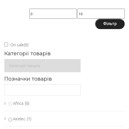
Мінімальна
Найбільша
ціна
ціна
Фільтр
On sale
(0)
Категорії товарів
Позначки товарів
Africa
(0)
Airelec
(1)