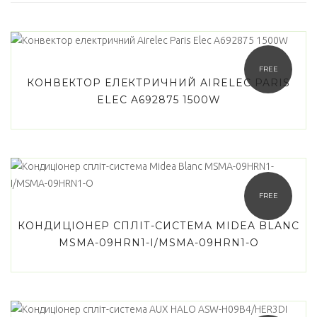
Africa
(0)
Airelec
(1)
FREE
КОНВЕКТОР ЕЛЕКТРИЧНИЙ AIRELEC PARIS
AUX
(3)
ELEC A692875 1500W
Comfort Heat
(1)
Cooper&Hunter
(2)
Haier
(3)
FREE
Idea
(5)
КОНДИЦIОНЕР СПЛІТ-СИСТЕМА MIDEA BLANC
LG
(1)
MSMA-09HRN1-I/MSMA-09HRN1-O
Midea
(7)
Sensei
(6)