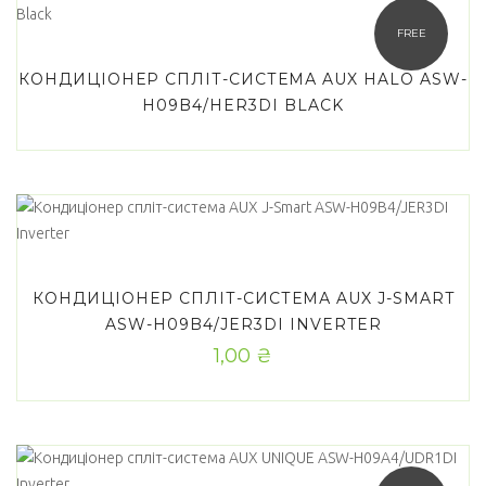
Товар Wi-Fi модуль
FREE
Є
(9)
КОНДИЦІОНЕР СПЛІТ-СИСТЕМА AUX HALO ASW-
H09B4/HER3DI BLACK
Опціонально
(11)
Filter
КОНДИЦІОНЕР СПЛІТ-СИСТЕМА AUX J-SMART
ASW-H09B4/JER3DI INVERTER
1,00
₴