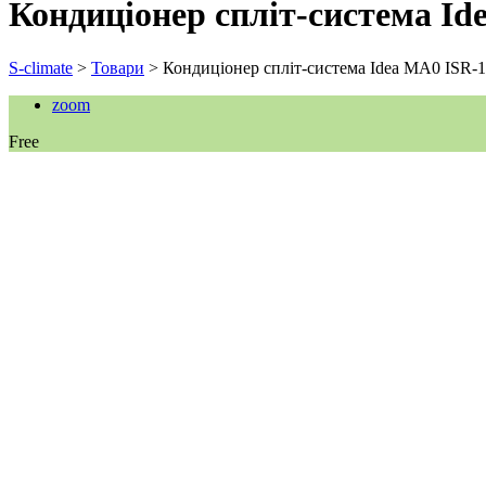
Кондиціонер спліт-система I
S-climate
>
Товари
>
Кондиціонер спліт-система Idea MA0 ISR-
zoom
Free