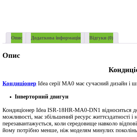
Опис
Додаткова інформація
Відгуки (0)
Опис
Кондиці
Кондиціонер
Idea серії MA0 має сучасний дизайн і ш
Інверторний двигун
Кондиціонер Idea ISR-18HR-MA0-DN1 відноситься до с
можливості, має збільшений ресурс життєздатності і н
перезавантажується, коли середовище навколо відпов
йому потрібно менше, ніж моделям минулих поколінь,