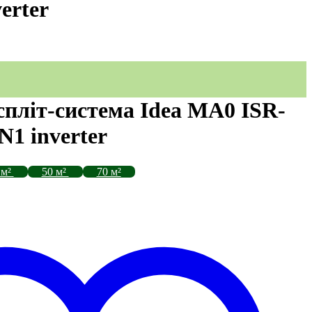
erter
спліт-система Idea MA0 ISR-
1 inverter
 м²
50 м²
70 м²