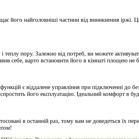
щає його найголовніші частини від виникнення іржі. Ц
.
і теплу пору. Залежно від потреб, ви можете активува
ив себе, варто встановити його в кімнаті площею не б
функцій є віддалене управління при підключенні до бе
спростить його експлуатацію. Ідеальний комфорт в будь
стосовані в останній раз, тому вам не доведеться їх п
атом!