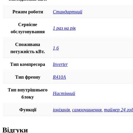
Режим роботи
Стандартний
Сервісне
1 раз на рік
обслуговування
Споживана
1,6
потужність кВт.
Тип компресора
Inverter
Тип фреону
R410A
Тип внутрішнього
Настінний
блоку
Функції
іонізація
,
самоочищення
,
таймер 24 го
Відгуки