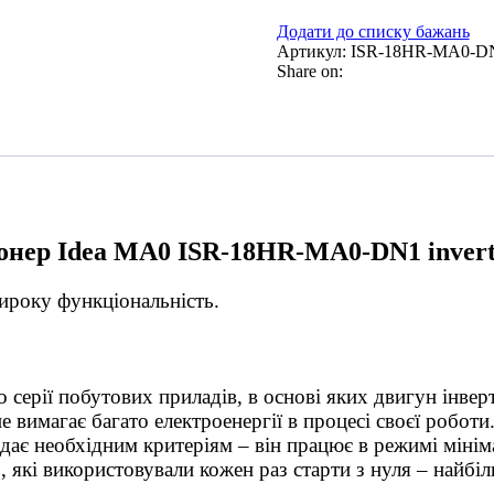
Додати до списку бажань
Артикул:
ISR-18HR-MA0-DN
Share on:
онер Idea MA0 ISR-18HR-MA0-DN1 inverte
ироку функціональність.
ерії побутових приладів, в основі яких двигун інверт
е вимагає багато електроенергії в процесі своєї робот
ідає необхідним критеріям – він працює в режимі міні
 які використовували кожен раз старти з нуля – найбі