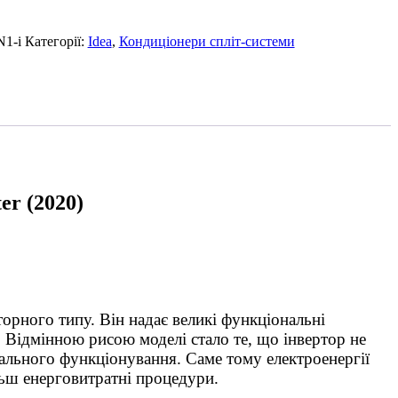
1-і
Категорії:
Idea
,
Кондиціонери спліт-системи
r (2020)
орного типу. Він надає великі функціональні
и. Відмінною рисою моделі стало те, що інвертор не
мального функціонування. Саме тому електроенергії
льш енерговитратні процедури.