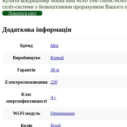
Купити кондицiонер Midea Idea MA0 ISR-18HR-MA0-DN
спліт-системи з безкоштовним прорахунком Вашого пр
Дізнатися ціну
Додаткова інформація
Бренд
Idea
Виробництво
Китай
Гарантія
36 м
Електроспоживання
220
Клас
А+
енергоефективності
Wi-Fi модуль
Опціонально
Колір
Білий