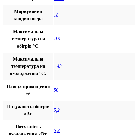
Маркування
18
кондиціонера
Максимальна
температура на
-15
обігрів °С.
Максимальна
температура на
+43
охолодження °С.
Площа приміщення
50
м²
Потужність обогрів
5,2
кВт.
Потужність
5,2
охолодження кВт.