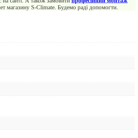
на сайті. А також замовити
професійний монтаж
т магазину S-Climate. Будемо раді допомогти.