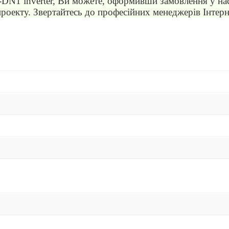
1 inverter, Ви можете, оформивши замовлення у нас 
оекту. Звертайтесь до професійних менеджерів Інтерне