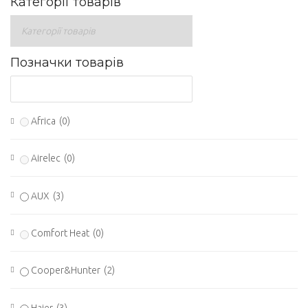
Категорії товарів
Позначки товарів
Africa
(0)
Airelec
(0)
AUX
(3)
Comfort Heat
(0)
Cooper&Hunter
(2)
Haier
(3)