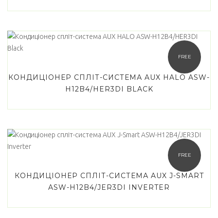
Cooper&Hunter
(2)
Haier
(3)
Idea
(5)
FREE
LG
(0)
КОНДИЦІОНЕР СПЛІТ-СИСТЕМА AUX HALO ASW-
H12B4/HER3DI BLACK
Midea
(5)
Sensei
(5)
Товар Wi-Fi модуль
FREE
Є
(7)
КОНДИЦІОНЕР СПЛІТ-СИСТЕМА AUX J-SMART
Опціонально
(9)
ASW-H12B4/JER3DI INVERTER
Filter