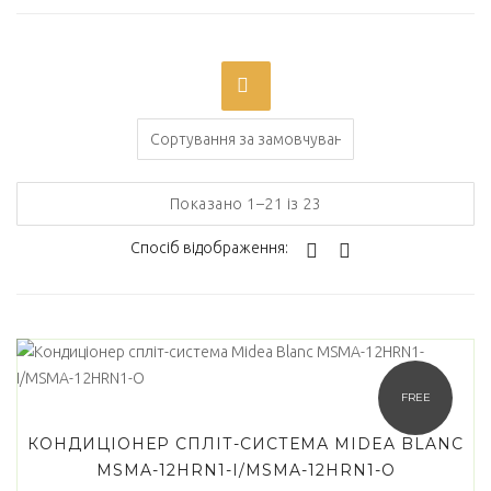
On sale
(0)
Категорії товарів
Показано 1–21 із 23
Спосіб відображення:
Позначки товарів
Africa
(0)
Airelec
(0)
FREE
AUX
(3)
КОНДИЦIОНЕР СПЛІТ-СИСТЕМА MIDEA BLANC
MSMA-12HRN1-I/MSMA-12HRN1-O
Comfort Heat
(0)