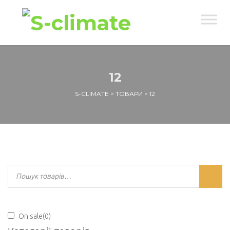
12
S-CLIMATE
>
ТОВАРИ
>
12
On sale
(0)