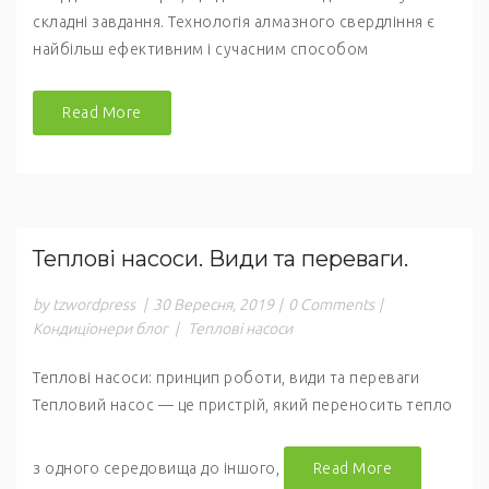
складні завдання. Технологія алмазного свердління є
найбільш ефективним і сучасним способом
Read More
Теплові насоси. Види та переваги.
by tzwordpress
|
30 Вересня, 2019
|
0 Comments
|
Кондиціонери блог
|
Теплові насоси
Теплові насоси: принцип роботи, види та переваги
Тепловий насос — це пристрій, який переносить тепло
з одного середовища до іншого,
Read More