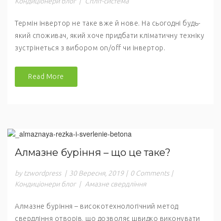
Кондиціонери блог
|
Спліт-система
Термін інвертор не таке вже й нове. На сьогодні будь-
який споживач, який хоче придбати кліматичну техніку
зустрінеться з вибором on/off чи інвертор.
Read More
Алмазне буріння – що це таке?
by tzwordpress
|
30 Вересня, 2019
|
0 Comments
|
Кондиціонери блог
|
Амазне свердління
Алмазне буріння – високотехнологічний метод
свердління отворів, що дозволяє швидко виконувати