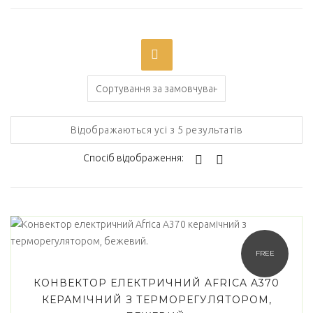
On sale
(0)
Категорії товарів
Відображаються усі з 5 результатів
Спосіб відображення:
Позначки товарів
Africa
(5)
Airelec
(0)
FREE
AUX
(0)
КОНВЕКТОР ЕЛЕКТРИЧНИЙ AFRICA A370
КЕРАМІЧНИЙ З ТЕРМОРЕГУЛЯТОРОМ,
Comfort Heat
(0)