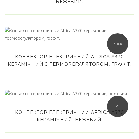
БЕЖЕВИЙ.
Cooper&Hunter
(0)
Haier
(0)
Idea
(0)
FREE
LG
(0)
КОНВЕКТОР ЕЛЕКТРИЧНИЙ AFRICA A370
Midea
(0)
КЕРАМІЧНИЙ З ТЕРМОРЕГУЛЯТОРОМ, ГРАФІТ.
Sensei
(0)
Товар Wi-Fi модуль
Є
(0)
FREE
КОНВЕКТОР ЕЛЕКТРИЧНИЙ AFRICA A370
Опціонально
(0)
КЕРАМІЧНИЙ, БЕЖЕВИЙ.
Filter