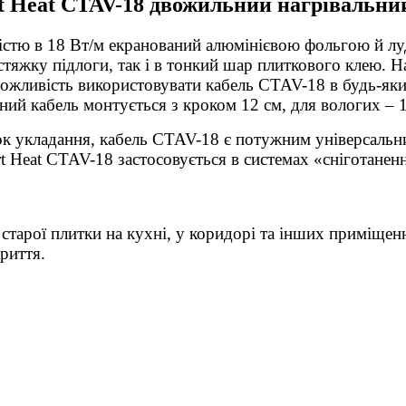
t Heat CTAV-18 двожильний нагрівальний
тю в 18 Вт/м екранований алюмінієвою фольгою й лу
стяжку підлоги, так і в тонкий шар плиткового клею. Н
можливість використовувати кабель CTAV-18 в будь-як
ий кабель монтується з кроком 12 см, для вологих – 10
ок укладання, кабель CTAV-18 є потужним універсальним
 Heat CTAV-18 застосовується в системах «сніготаненн
старої плитки на кухні, у коридорі та інших приміщенн
криття.