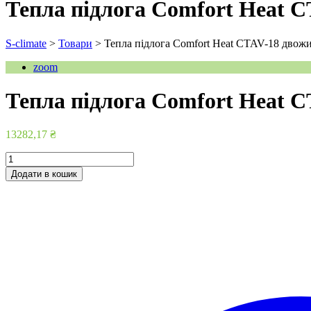
Тепла підлога Comfort Heat C
S-climate
>
Товари
>
Тепла підлога Comfort Heat CTAV-18 двожи
zoom
Тепла підлога Comfort Heat C
13282,17
₴
Тепла
підлога
Додати в кошик
Comfort
Heat
CTAV-
18
двожильний
нагрівальний
кабель
2200
Вт
123
м