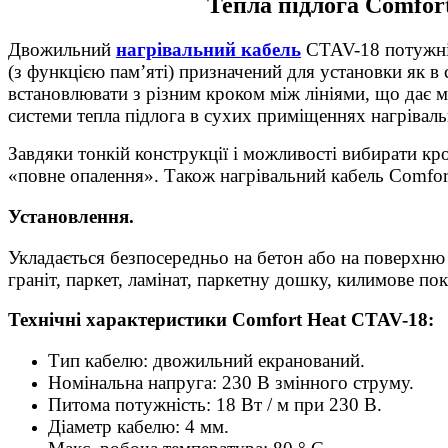
Тепла підлога Comfor
Двожильний
нагрівальний кабель
CTAV-18 потужніс
(з функцією пам’яті) призначений для установки як в 
встановлювати з різним кроком між лініями, що дає 
системи тепла підлога в сухих приміщеннях нагрівальн
Завдяки тонкій конструкції і можливості вибирати кр
«повне опалення». Також нагрівальний кабель Comfort
Установлення.
Укладається безпосередньо на бетон або на поверхню 
граніт, паркет, ламінат, паркетну дошку, килимове по
Технічні характеристики Comfort Heat CTAV-18:
Тип кабелю: двожильний екранований.
Номінальна напруга: 230 В змінного струму.
Питома потужність: 18 Вт / м при 230 В.
Діаметр кабелю: 4 мм.