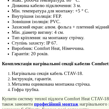
Макс. робоча температура: 80 ° C.
Довжина кабелю підключення: 3 м.
Мін. температура для монтажу: +5 ° C.
Внутрішня ізоляція: FEP.
Зовнішня ізоляція: PVC.
Захисний екран: алюм. фольга + плетений мідний
Мін. діаметр вигину: 4 см.
Тип кріплення: на монтажну стрічку.
Ступінь захисту: IP 67.
Виробник: Comfort Heat, Німеччина.
Гарантія: 20 років.
Комплектація нагрівальної секції кабелю Comfort
Нагрівальна секція кабель CTAV-18.
Інструкція, гарантія.
Металева оцинкована монтажна стрічка.
Гофра трубка.
Купити систему теплої підлоги Comfort Heat CTAV-18
також замовити
професійний монтаж
нагрівального 