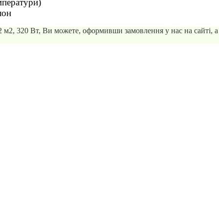
мператури)
лон
м2, 320 Вт, Ви можете, оформивши замовлення у нас на сайті, а