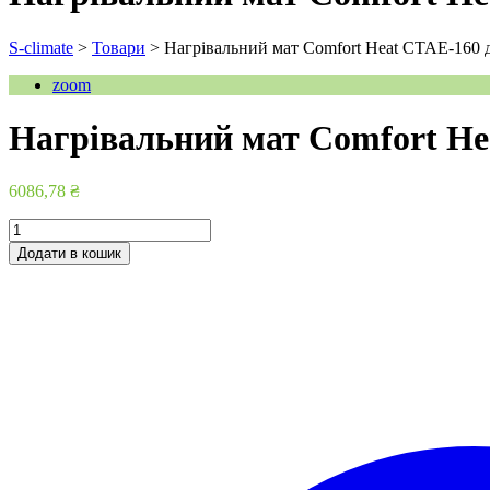
S-climate
>
Товари
>
Нагрівальний мат Comfort Heat CTAE-160
zoom
Нагрівальний мат Comfort He
6086,78
₴
Нагрівальний
мат
Додати в кошик
Comfort
Heat
CTAE-
160
двожильний
2
м2
кількість