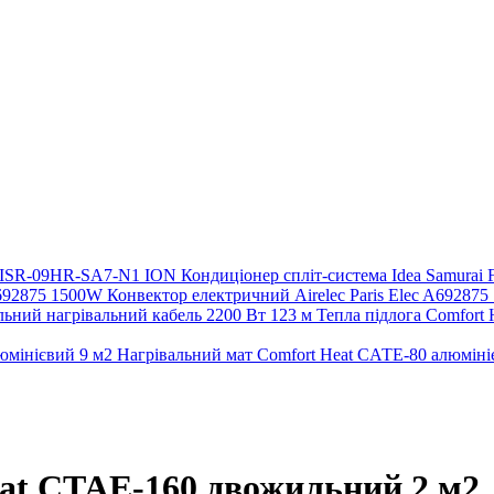
Кондиціонер спліт-система Idea Samura
Конвектор електричний Airelec Paris Elec A69287
Тепла підлога Comfort
Нагрівальний мат Comfort Heat CАТE-80 алюміні
at CTAE-160 двожильний 2 м2