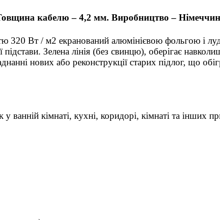
 Товщина кабелю – 4,2 мм. Виробництво – Німеччин
320 Вт / м2 екранований алюмінієвою фольгою і луджен
 підстави. Зелена лінія (без свинцю), оберігає навкол
нанні нових або реконструкції старих підлог, що об
у ванній кімнаті, кухні, коридорі, кімнаті та інших п