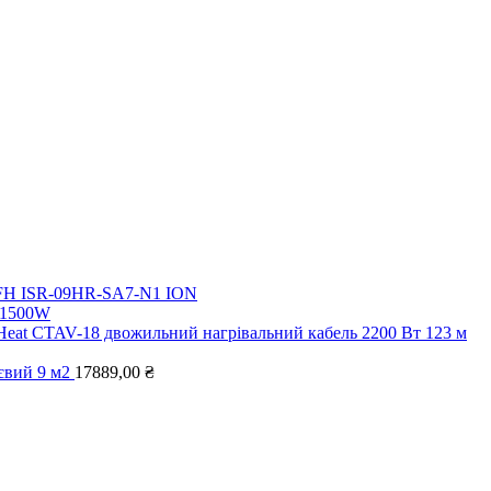
i FH ISR-09HR-SA7-N1 ION
5 1500W
 Heat CTAV-18 двожильний нагрівальний кабель 2200 Вт 123 м
євий 9 м2
17889,00
₴