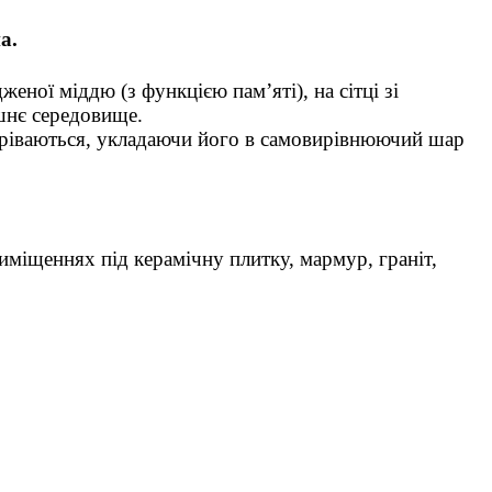
а.
ої міддю (з функцією пам’яті), на сітці зі
ишнє середовище.
ігріваються, укладаючи його в самовирівнюючий шар
риміщеннях під керамічну плитку, мармур, граніт,