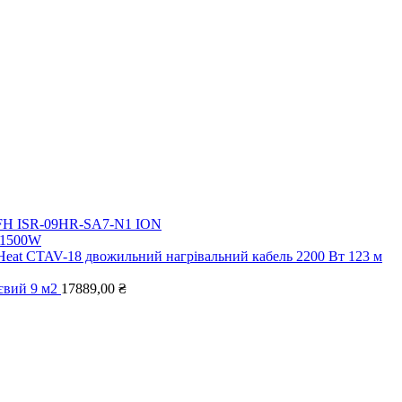
i FH ISR-09HR-SA7-N1 ION
5 1500W
 Heat CTAV-18 двожильний нагрівальний кабель 2200 Вт 123 м
євий 9 м2
17889,00
₴