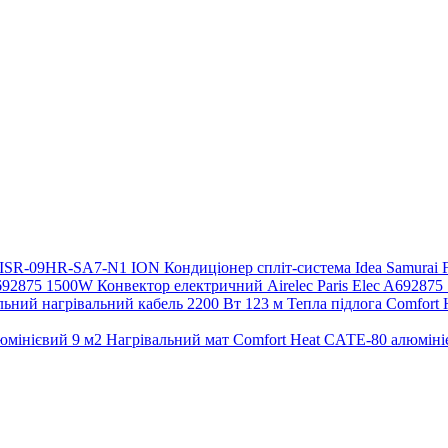
Кондиціонер спліт-система Idea Samura
Конвектор електричний Airelec Paris Elec A69287
Тепла підлога Comfort
Нагрівальний мат Comfort Heat CАТE-80 алюміні