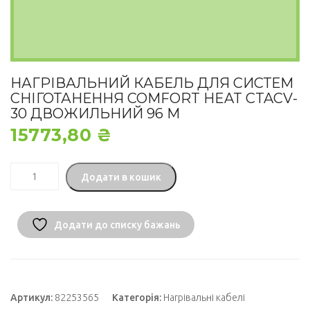
НАГРІВАЛЬНИЙ КАБЕЛЬ ДЛЯ СИСТЕМ
СНІГОТАНЕННЯ COMFORT HEAT CTAСV-
30 ДВОЖИЛЬНИЙ 96 М
15773,80
₴
Нагрівальний
Додати в кошик
кабель
для
систем
сніготанення
Додати до списку бажань
Comfort
Heat
CTAСV-
30
двожильний
Артикул:
82253565
Категорія:
Нагрівальні кабелі
96