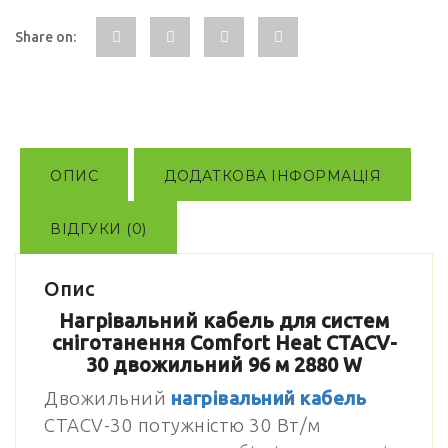
м
кількість
Share on:
ОПИС
ДОДАТКОВА ІНФОРМАЦІЯ
ВІДГУКИ (0)
Опис
Нагрівальний кабель для систем
сніготанення Comfort Heat CTAСV-
30 двожильний 96 м 2880 W
Двожильний
нагрівальний кабель
CTACV-30 потужністю 30 Вт/м