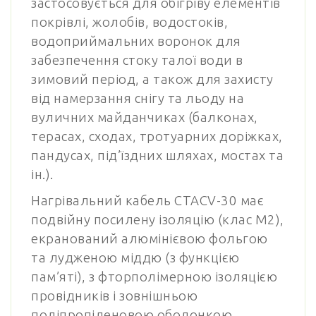
застосовується для обігріву елементів
покрівлі, жолобів, водостоків,
водоприймальних воронок для
забезпечення стоку талої води в
зимовий період, а також для захисту
від намерзання снігу та льоду на
вуличних майданчиках (балконах,
терасах, сходах, тротуарних доріжках,
пандусах, під’їздних шляхах, мостах та
ін.).
Нагрівальний кабель CTACV-30 має
подвійну посилену ізоляцію (клас М2),
екранований алюмінієвою фольгою
та лудженою міддю (з функцією
пам’яті), з фторполімерною ізоляцією
провідників і зовнішньою
поліпропіленовою оболонкою.