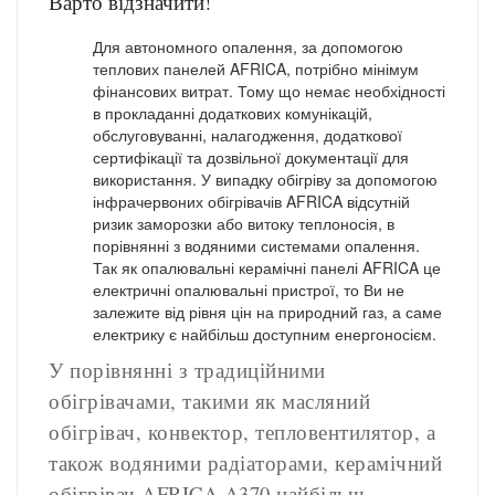
Варто відзначити!
Для автономного опалення, за допомогою
теплових панелей AFRICA, потрібно мінімум
фінансових витрат. Тому що немає необхідності
в прокладанні додаткових комунікацій,
обслуговуванні, налагодження, додаткової
сертифікації та дозвільної документації для
використання. У випадку обігріву за допомогою
інфрачервоних обігрівачів AFRICA відсутній
ризик заморозки або витоку теплоносія, в
порівнянні з водяними системами опалення.
Так як опалювальні керамічні панелі AFRICA це
електричні опалювальні пристрої, то Ви не
залежите від рівня цін на природний газ, а саме
електрику є найбільш доступним енергоносієм.
У порівнянні з традиційними
обігрівачами, такими як масляний
обігрівач, конвектор, тепловентилятор, а
також водяними радіаторами, керамічний
обігрівач AFRICA A370 найбільш