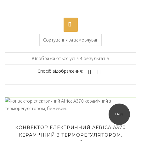
On sale
(0)
Категорії товарів
Відображаються усі з 4 результатів
Спосіб відображення:
Позначки товарів
Africa
(4)
Airelec
(0)
FREE
AUX
(0)
КОНВЕКТОР ЕЛЕКТРИЧНИЙ AFRICA A370
КЕРАМІЧНИЙ З ТЕРМОРЕГУЛЯТОРОМ,
Comfort Heat
(0)