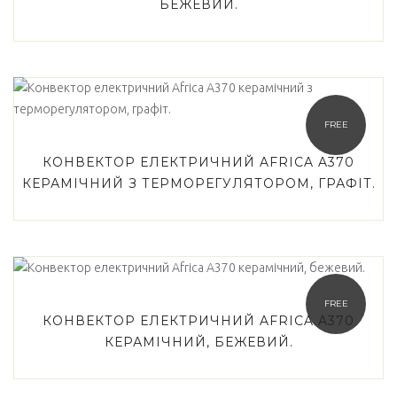
БЕЖЕВИЙ.
Cooper&Hunter
(0)
Haier
(0)
Idea
(0)
FREE
LG
(0)
КОНВЕКТОР ЕЛЕКТРИЧНИЙ AFRICA A370
Midea
(0)
КЕРАМІЧНИЙ З ТЕРМОРЕГУЛЯТОРОМ, ГРАФІТ.
Sensei
(0)
Товар Wi-Fi модуль
Є
(0)
FREE
КОНВЕКТОР ЕЛЕКТРИЧНИЙ AFRICA A370
Опціонально
(0)
КЕРАМІЧНИЙ, БЕЖЕВИЙ.
Filter