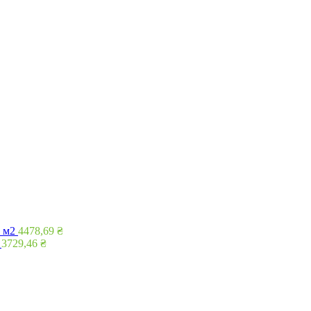
 м2
4478,69
₴
3729,46
₴