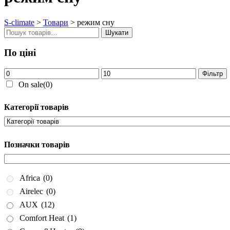
S-climate
>
Товари
>
режим сну
Шукати:
Шукати
По ціні
Мінімальна
Найбільша
Фільтр
ціна
ціна
On sale
(0)
Категорії товарів
Позначки товарів
Africa
(0)
Airelec
(0)
AUX
(12)
Comfort Heat
(1)