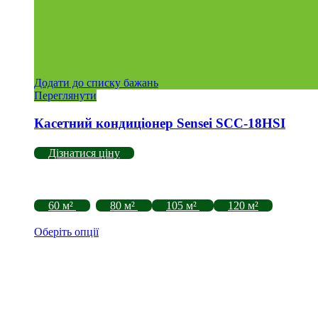
Додати до списку бажань
Переглянути
Касетний кондиціонер Sensei SCC-18HSI
Дізнатися ціну
60 м²
80 м²
105 м²
120 м²
Оберіть опції