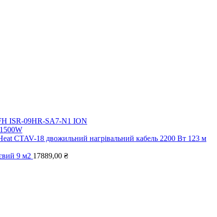
i FH ISR-09HR-SA7-N1 ION
5 1500W
 Heat CTAV-18 двожильний нагрівальний кабель 2200 Вт 123 м
євий 9 м2
17889,00
₴