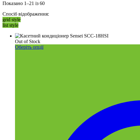
Показано 1–21 із 60
Спосіб відображення:
Категорії товарів
grid style
list style
Позначки товарів
Out of Stock
Оберіть опції
Africa
(0)
Airelec
(0)
AUX
(12)
Comfort Heat
(1)
Cooper&Hunter
(9)
Haier
(9)
Idea
(0)
LG
(1)
Midea
(5)