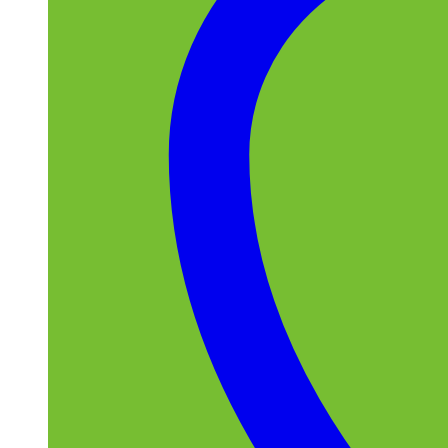
Sensei
(23)
Товар Wi-Fi модуль
Є
(19)
Опціонально
(20)
Filter