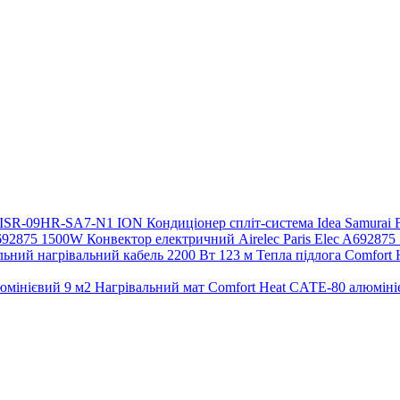
Кондиціонер спліт-система Idea Samura
Конвектор електричний Airelec Paris Elec A69287
Тепла підлога Comfort
Нагрівальний мат Comfort Heat CАТE-80 алюміні