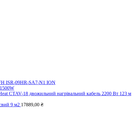
i FH ISR-09HR-SA7-N1 ION
5 1500W
 Heat CTAV-18 двожильний нагрівальний кабель 2200 Вт 123 м
євий 9 м2
17889,00
₴