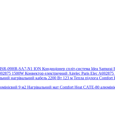
Кондиціонер спліт-система Idea Samura
Конвектор електричний Airelec Paris Elec A69287
Тепла підлога Comfort
Нагрівальний мат Comfort Heat CАТE-80 алюміні